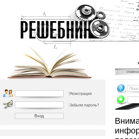
главна
Регистрация
Забыли пароль?
Внима
инфор