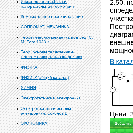
2.50, 
Инженерная графика и
начертательная геометрия
опреде
Компьютерное проектирование
участк
Постро
СОПРОМАТ, МЕХАНИКА
диагра
Теоретическая механика под ред. С.
внешне
М. Тарг 1983 г.
мощнос
Теор. основы теплотехники,
теплотехника, теплоэнергетика
В ката
ФИЗИКА
ФИЗИКА(общий каталог)
ХИМИЯ
Электротехника и электроника
Электротехника и основы
Цена:
электроники. Соколов Б.П.
ЭКОНОМИКА