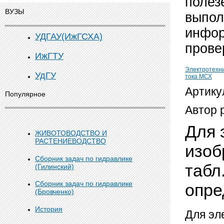
полез
ВУЗЫ
выпол
инфор
УДГАУ(ИжГСХА)
прове
ИжГТУ
Электротехн
УдГУ
тока МСХ
Артику
Популярное
Автор 
Для 
ЖИВОТОВОДСТВО И
РАСТЕНИЕВОДСТВО
изоб
Сборник задач по гидравлике
табл
(Гилинский)
Сборник задач по гидравлике
опре
(Бровченко)
История
Для эл