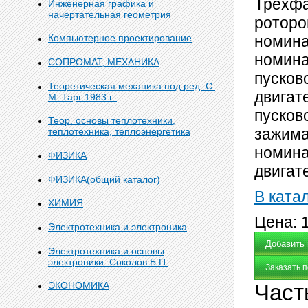
Трехфа
Инженерная графика и
начертательная геометрия
роторо
номина
Компьютерное проектирование
номина
СОПРОМАТ, МЕХАНИКА
пусков
Теоретическая механика под ред. С.
двигат
М. Тарг 1983 г.
пусков
Теор. основы теплотехники,
зажима
теплотехника, теплоэнергетика
номина
ФИЗИКА
двигат
ФИЗИКА(общий каталог)
В ката
ХИМИЯ
Цена:
Электротехника и электроника
Электротехника и основы
электроники. Соколов Б.П.
Заказать 
Част
ЭКОНОМИКА