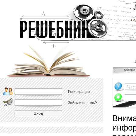
главна
Регистрация
Забыли пароль?
Внима
инфор