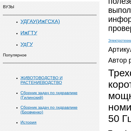
полез
ВУЗЫ
выпол
инфор
УДГАУ(ИжГСХА)
прове
ИжГТУ
Электротехн
УдГУ
Артику
Популярное
Автор 
Трех
ЖИВОТОВОДСТВО И
коро
РАСТЕНИЕВОДСТВО
мощн
Сборник задач по гидравлике
(Гилинский)
номи
Сборник задач по гидравлике
(Бровченко)
50 Г
История