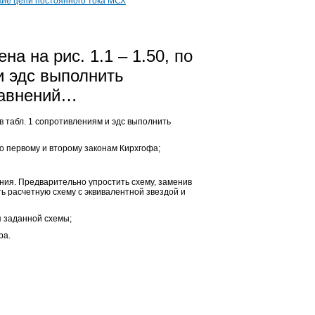
кие цепи постоянного тока МСХ
на на рис. 1.1 – 1.50, по
и эдс выполнить
равнений…
 в табл. 1 сопротивлениям и эдс выполнить
о первому и второму законам Кирхгофа;
ния. Предварительно упростить схему, заменив
ь расчетную схему с эквивалентной звездой и
я заданной схемы;
ра.