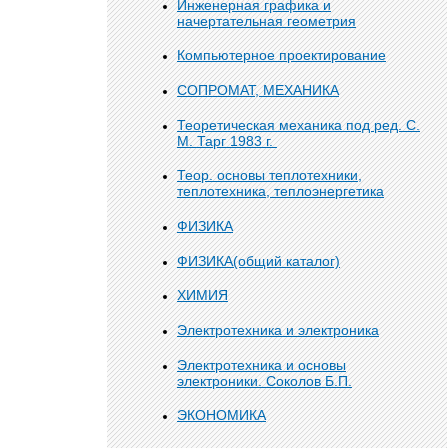
Инженерная графика и
начертательная геометрия
Компьютерное проектирование
СОПРОМАТ, МЕХАНИКА
Теоретическая механика под ред. С.
М. Тарг 1983 г.
Теор. основы теплотехники,
теплотехника, теплоэнергетика
ФИЗИКА
ФИЗИКА(общий каталог)
ХИМИЯ
Электротехника и электроника
Электротехника и основы
электроники. Соколов Б.П.
ЭКОНОМИКА