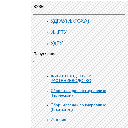
ВУЗЫ
УДГАУ(ИжГСХА)
ИжГТУ
УдГУ
Популярное
ЖИВОТОВОДСТВО И
РАСТЕНИЕВОДСТВО
Сборник задач по гидравлике
(Гилинский)
Сборник задач по гидравлике
(Бровченко)
История