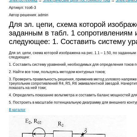
Электротехника
→
Электрические цепи постоянного тока
→
Электричес
Артикул: тоэ6-3
Автор решения: admin
Для эл. цепи, схема которой изображе
заданным в табл. 1 сопротивлениям 
следующее: 1. Составить систему у
Для эл. цепи, схема которой изображена на рис. 1.1 – 1.50, по заданным
следующее:
1. Составить систему уравнений, необходимых для определения токов п
2. Найти все токи, пользуясь методом контурных токов;
3. Проверить правильность решения, применив метод узлового напряже
треугольник сопротивлений R4, R5, R6 эквивалентной звездой. Начертит
показать на ней токи;
4. Определить показание вольтметра и составить баланс мощностей дл
5. Построить в масштабе потенциальную диаграмму для внешнего конту
В каталог