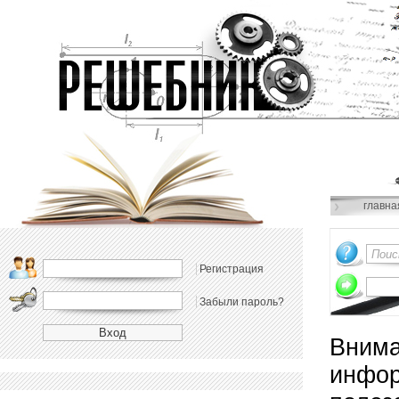
главна
Регистрация
Забыли пароль?
Внима
инфор