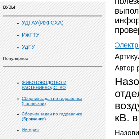
полез
ВУЗЫ
выпол
инфор
УДГАУ(ИжГСХА)
прове
ИжГТУ
Элект
УдГУ
Артику
Популярное
Автор 
Назо
ЖИВОТОВОДСТВО И
РАСТЕНИЕВОДСТВО
отде
Сборник задач по гидравлике
возд
(Гилинский)
Сборник задач по гидравлике
кВ. 
(Бровченко)
История
Назови