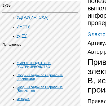
полез
ВУЗЫ
выпол
инфор
УДГАУ(ИжГСХА)
прове
ИжГТУ
Элект
УдГУ
Артику
Популярное
Автор 
Прив
ЖИВОТОВОДСТВО И
РАСТЕНИЕВОДСТВО
элек
Сборник задач по гидравлике
В, и
(Гилинский)
Сборник задач по гидравлике
прои
(Бровченко)
История
Привед