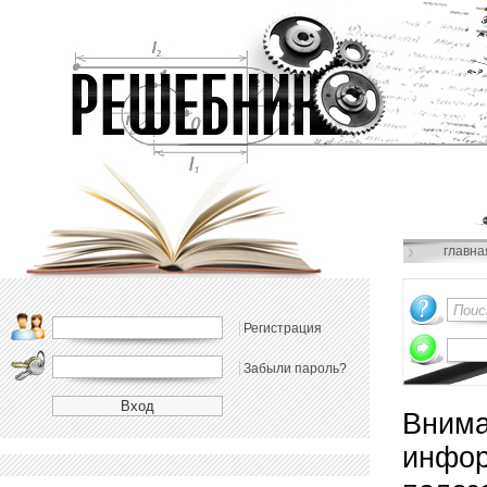
главна
Регистрация
Забыли пароль?
Внима
инфор