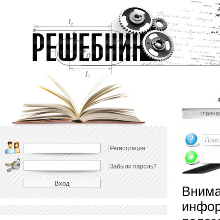
главна
Регистрация
Забыли пароль?
Внима
инфор