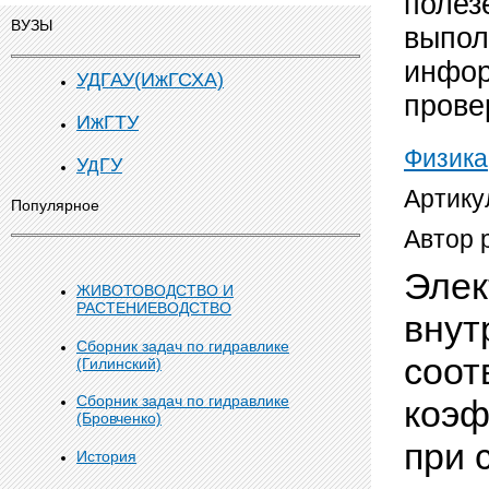
полез
ВУЗЫ
выпол
инфор
УДГАУ(ИжГСХА)
прове
ИжГТУ
Физика
УдГУ
Артику
Популярное
Автор 
Элек
ЖИВОТОВОДСТВО И
РАСТЕНИЕВОДСТВО
внут
Сборник задач по гидравлике
соот
(Гилинский)
Сборник задач по гидравлике
коэф
(Бровченко)
при 
История