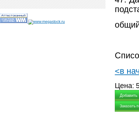
подст
общий
Списо
<в на
Цена:
Заказать 