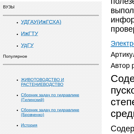
полез
ВУЗЫ
выпол
инфор
УДГАУ(ИжГСХА)
прове
ИжГТУ
Элект
УдГУ
Артику
Популярное
Автор 
Соде
ЖИВОТОВОДСТВО И
РАСТЕНИЕВОДСТВО
пуск
Сборник задач по гидравлике
степ
(Гилинский)
Сборник задач по гидравлике
сред
(Бровченко)
История
Содер