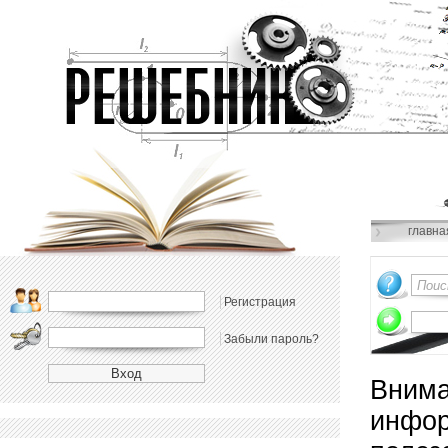
главна
Регистрация
Забыли пароль?
Внима
инфор