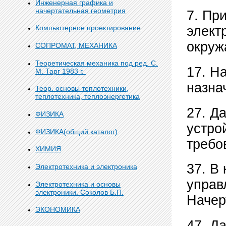
Инженерная графика и
начертательная геометрия
7. Пр
Компьютерное проектирование
элект
окруж
СОПРОМАТ, МЕХАНИКА
Теоретическая механика под ред. С.
17. Н
М. Тарг 1983 г.
назна
Теор. основы теплотехники,
теплотехника, теплоэнергетика
27. Д
ФИЗИКА
устро
ФИЗИКА(общий каталог)
требо
ХИМИЯ
37. В
Электротехника и электроника
управ
Электротехника и основы
электроники. Соколов Б.П.
Начер
ЭКОНОМИКА
47. Д