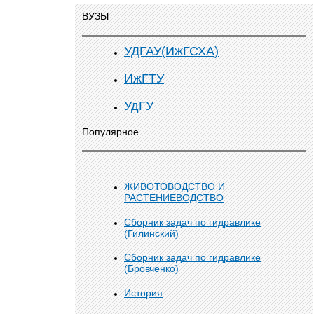
ВУЗЫ
УДГАУ(ИжГСХА)
ИжГТУ
УдГУ
Популярное
ЖИВОТОВОДСТВО И
РАСТЕНИЕВОДСТВО
Сборник задач по гидравлике
(Гилинский)
Сборник задач по гидравлике
(Бровченко)
История