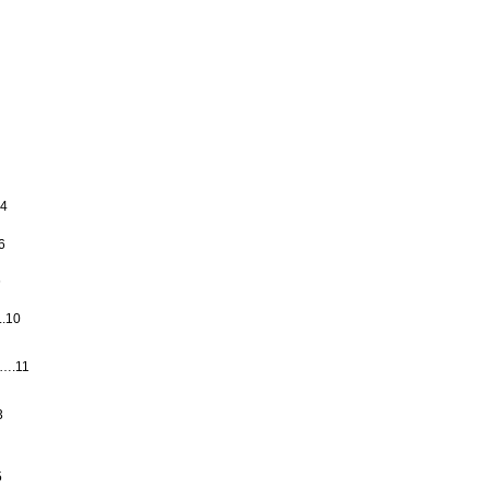
4
6
6
.10
…….11
3
5