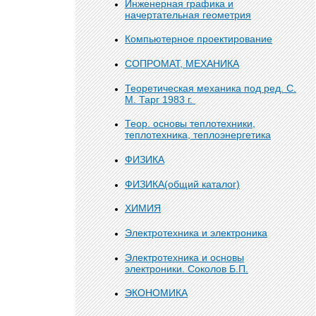
Инженерная графика и
начертательная геометрия
Компьютерное проектирование
СОПРОМАТ, МЕХАНИКА
Теоретическая механика под ред. С.
М. Тарг 1983 г.
Теор. основы теплотехники,
теплотехника, теплоэнергетика
ФИЗИКА
ФИЗИКА(общий каталог)
ХИМИЯ
Электротехника и электроника
Электротехника и основы
электроники. Соколов Б.П.
ЭКОНОМИКА