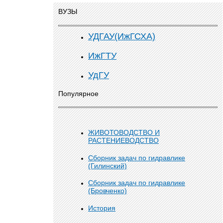
ВУЗЫ
УДГАУ(ИжГСХА)
ИжГТУ
УдГУ
Популярное
ЖИВОТОВОДСТВО И
РАСТЕНИЕВОДСТВО
Сборник задач по гидравлике
(Гилинский)
Сборник задач по гидравлике
(Бровченко)
История