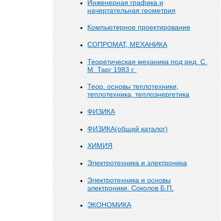
Инженерная графика и
начертательная геометрия
Компьютерное проектирование
СОПРОМАТ, МЕХАНИКА
Теоретическая механика под ред. С.
М. Тарг 1983 г.
Теор. основы теплотехники,
теплотехника, теплоэнергетика
ФИЗИКА
ФИЗИКА(общий каталог)
ХИМИЯ
Электротехника и электроника
Электротехника и основы
электроники. Соколов Б.П.
ЭКОНОМИКА