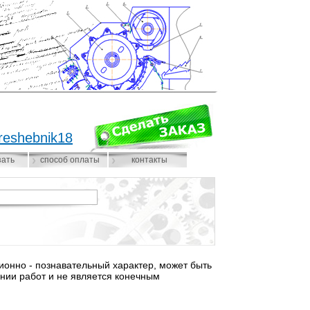
reshebnik18
зать
способ оплаты
контакты
нно - познавательный характер, может быть
нии работ и не является конечным