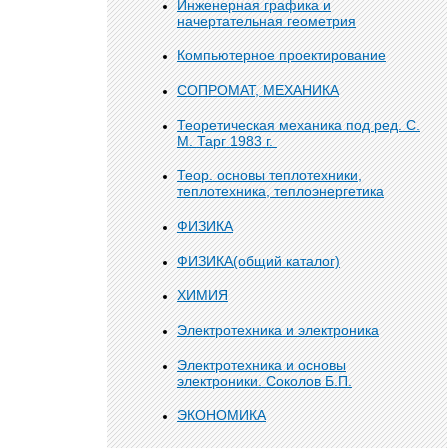
Инженерная графика и
начертательная геометрия
Компьютерное проектирование
СОПРОМАТ, МЕХАНИКА
Теоретическая механика под ред. С.
М. Тарг 1983 г.
Теор. основы теплотехники,
теплотехника, теплоэнергетика
ФИЗИКА
ФИЗИКА(общий каталог)
ХИМИЯ
Электротехника и электроника
Электротехника и основы
электроники. Соколов Б.П.
ЭКОНОМИКА