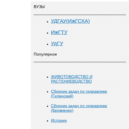
ВУЗЫ
УДГАУ(ИжГСХА)
ИжГТУ
УдГУ
Популярное
ЖИВОТОВОДСТВО И
РАСТЕНИЕВОДСТВО
Сборник задач по гидравлике
(Гилинский)
Сборник задач по гидравлике
(Бровченко)
История