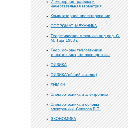
Инженерная графика и
начертательная геометрия
Компьютерное проектирование
СОПРОМАТ, МЕХАНИКА
Теоретическая механика под ред. С.
М. Тарг 1983 г.
Теор. основы теплотехники,
теплотехника, теплоэнергетика
ФИЗИКА
ФИЗИКА(общий каталог)
ХИМИЯ
Электротехника и электроника
Электротехника и основы
электроники. Соколов Б.П.
ЭКОНОМИКА