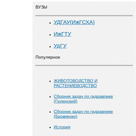
ВУЗЫ
УДГАУ(ИжГСХА)
ИжГТУ
УдГУ
Популярное
ЖИВОТОВОДСТВО И
РАСТЕНИЕВОДСТВО
Сборник задач по гидравлике
(Гилинский)
Сборник задач по гидравлике
(Бровченко)
История