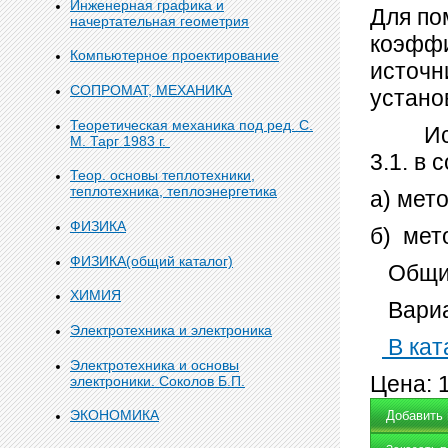
Инженерная графика и
Для по
начертательная геометрия
коэффи
Компьютерное проектирование
источн
СОПРОМАТ, МЕХАНИКА
устано
Теоретическая механика под ред. С.
Исход
М. Тарг 1983 г.
3.1. в
Теор. основы теплотехники,
теплотехника, теплоэнергетика
а) мет
ФИЗИКА
б) мет
ФИЗИКА(общий каталог)
Общий
ХИМИЯ
Вариа
Электротехника и электроника
В кат
Электротехника и основы
Цена:
электроники. Соколов Б.П.
ЭКОНОМИКА