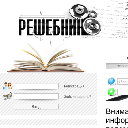
главна
Регистрация
Забыли пароль?
Внима
инфор