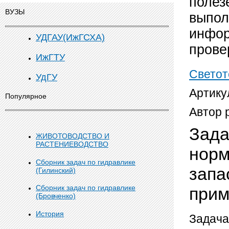
полез
ВУЗЫ
выпол
инфор
УДГАУ(ИжГСХА)
прове
ИжГТУ
Светот
УдГУ
Артику
Популярное
Автор 
Зада
ЖИВОТОВОДСТВО И
РАСТЕНИЕВОДСТВО
норм
Сборник задач по гидравлике
запа
(Гилинский)
Сборник задач по гидравлике
прим
(Бровченко)
История
Задача