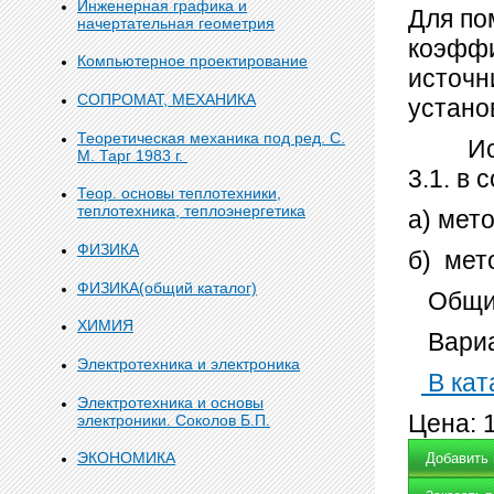
Инженерная графика и
Для по
начертательная геометрия
коэффи
Компьютерное проектирование
источн
СОПРОМАТ, МЕХАНИКА
устано
Теоретическая механика под ред. С.
Исход
М. Тарг 1983 г.
3.1. в
Теор. основы теплотехники,
теплотехника, теплоэнергетика
а) мет
ФИЗИКА
б) мет
ФИЗИКА(общий каталог)
Общий
ХИМИЯ
Вариа
Электротехника и электроника
В кат
Электротехника и основы
Цена:
электроники. Соколов Б.П.
ЭКОНОМИКА