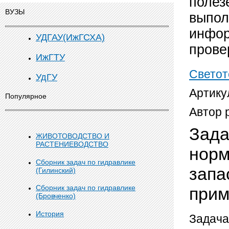
полез
ВУЗЫ
выпол
инфор
УДГАУ(ИжГСХА)
прове
ИжГТУ
Светот
УдГУ
Артику
Популярное
Автор 
Зада
ЖИВОТОВОДСТВО И
РАСТЕНИЕВОДСТВО
норм
Сборник задач по гидравлике
запа
(Гилинский)
Сборник задач по гидравлике
прим
(Бровченко)
История
Задача