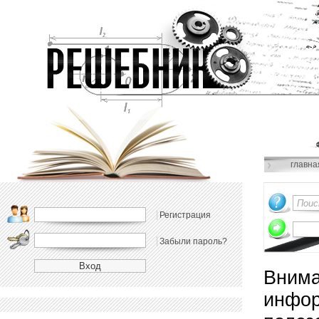
главна
Регистрация
Забыли пароль?
Внима
инфор