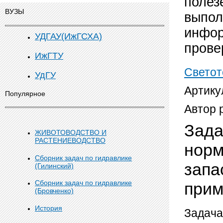
полез
ВУЗЫ
выпол
инфор
УДГАУ(ИжГСХА)
прове
ИжГТУ
Светот
УдГУ
Артику
Популярное
Автор 
Зада
ЖИВОТОВОДСТВО И
РАСТЕНИЕВОДСТВО
норм
Сборник задач по гидравлике
запа
(Гилинский)
Сборник задач по гидравлике
прим
(Бровченко)
История
Задача