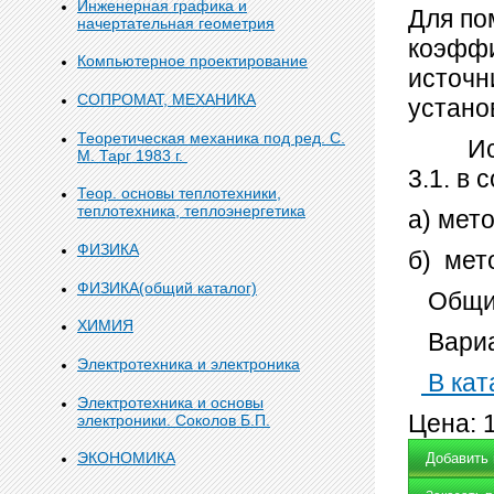
Инженерная графика и
Для по
начертательная геометрия
коэффи
Компьютерное проектирование
источн
СОПРОМАТ, МЕХАНИКА
устано
Теоретическая механика под ред. С.
Исход
М. Тарг 1983 г.
3.1. в
Теор. основы теплотехники,
теплотехника, теплоэнергетика
а) мет
ФИЗИКА
б) мет
ФИЗИКА(общий каталог)
Общий
ХИМИЯ
Вариа
Электротехника и электроника
В кат
Электротехника и основы
Цена:
электроники. Соколов Б.П.
ЭКОНОМИКА