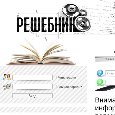
главна
Регистрация
Забыли пароль?
Внима
инфор