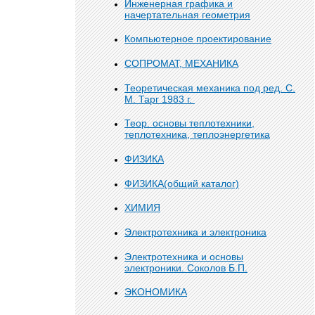
Инженерная графика и
начертательная геометрия
Компьютерное проектирование
СОПРОМАТ, МЕХАНИКА
Теоретическая механика под ред. С.
М. Тарг 1983 г.
Теор. основы теплотехники,
теплотехника, теплоэнергетика
ФИЗИКА
ФИЗИКА(общий каталог)
ХИМИЯ
Электротехника и электроника
Электротехника и основы
электроники. Соколов Б.П.
ЭКОНОМИКА