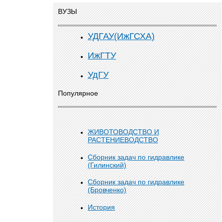
ВУЗЫ
УДГАУ(ИжГСХА)
ИжГТУ
УдГУ
Популярное
ЖИВОТОВОДСТВО И
РАСТЕНИЕВОДСТВО
Сборник задач по гидравлике
(Гилинский)
Сборник задач по гидравлике
(Бровченко)
История