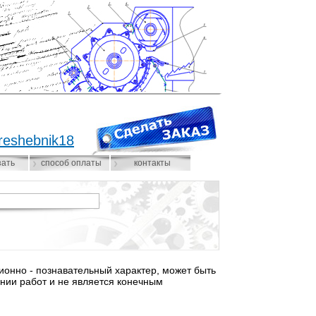
reshebnik18
зать
способ оплаты
контакты
нно - познавательный характер, может быть
нии работ и не является конечным