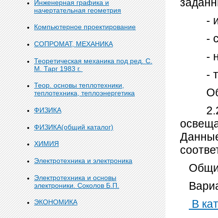
заданн
Инженерная графика и
начертательная геометрия
- ист
Компьютерное проектирование
- сис
СОПРОМАТ, МЕХАНИКА
- нор
Теоретическая механика под ред. С.
М. Тарг 1983 г.
- тип
Теор. основы теплотехники,
Обосн
теплотехника, теплоэнергетика
2.2. П
ФИЗИКА
освеща
ФИЗИКА(общий каталог)
Данные
ХИМИЯ
соотве
Электротехника и электроника
Общий
Электротехника и основы
Вариа
электроники. Соколов Б.П.
В кат
ЭКОНОМИКА