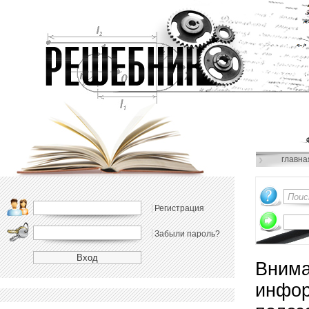
главна
Регистрация
Забыли пароль?
Внима
инфор