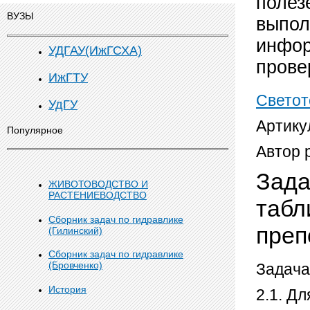
полез
ВУЗЫ
выпол
инфор
УДГАУ(ИжГСХА)
прове
ИжГТУ
Светот
УдГУ
Артику
Популярное
Автор 
Зада
ЖИВОТОВОДСТВО И
РАСТЕНИЕВОДСТВО
табл
Сборник задач по гидравлике
пре
(Гилинский)
Сборник задач по гидравлике
(Бровченко)
Задача
История
2.1. Д