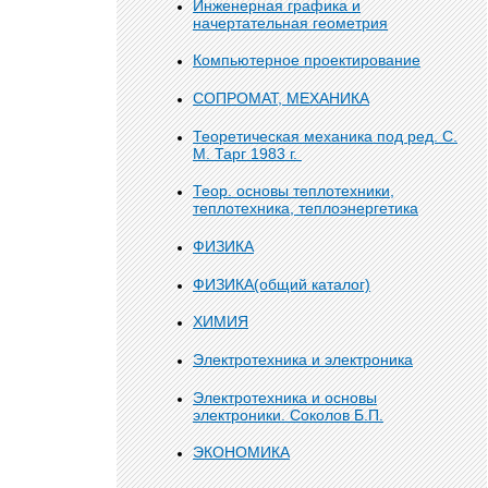
Инженерная графика и
начертательная геометрия
Компьютерное проектирование
СОПРОМАТ, МЕХАНИКА
Теоретическая механика под ред. С.
М. Тарг 1983 г.
Теор. основы теплотехники,
теплотехника, теплоэнергетика
ФИЗИКА
ФИЗИКА(общий каталог)
ХИМИЯ
Электротехника и электроника
Электротехника и основы
электроники. Соколов Б.П.
ЭКОНОМИКА