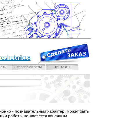
reshebnik18
зать
способ оплаты
контакты
нно - познавательный характер, может быть
нии работ и не является конечным