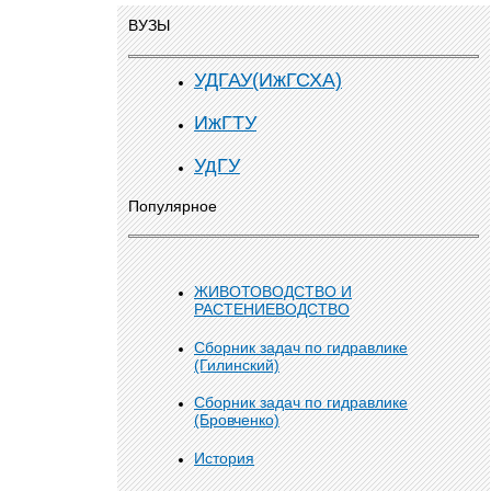
ВУЗЫ
УДГАУ(ИжГСХА)
ИжГТУ
УдГУ
Популярное
ЖИВОТОВОДСТВО И
РАСТЕНИЕВОДСТВО
Сборник задач по гидравлике
(Гилинский)
Сборник задач по гидравлике
(Бровченко)
История