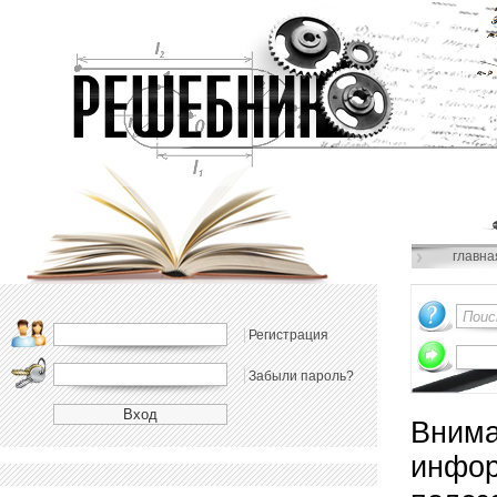
главна
Регистрация
Забыли пароль?
Внима
инфор