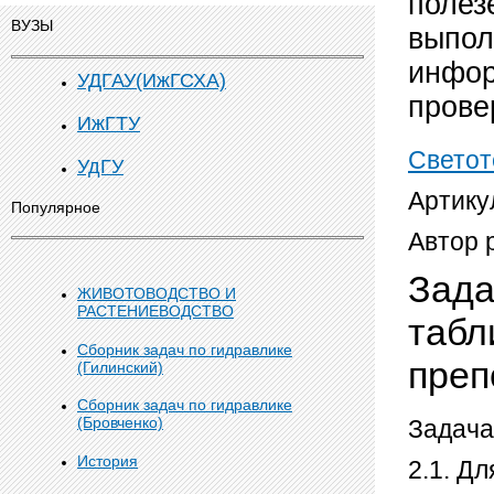
полез
ВУЗЫ
выпол
инфор
УДГАУ(ИжГСХА)
прове
ИжГТУ
Светот
УдГУ
Артику
Популярное
Автор 
Зада
ЖИВОТОВОДСТВО И
РАСТЕНИЕВОДСТВО
табл
Сборник задач по гидравлике
пре
(Гилинский)
Сборник задач по гидравлике
(Бровченко)
Задача
История
2.1. Д