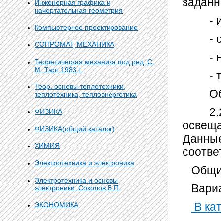
заданн
Инженерная графика и
начертательная геометрия
- ист
Компьютерное проектирование
- сис
СОПРОМАТ, МЕХАНИКА
- нор
Теоретическая механика под ред. С.
М. Тарг 1983 г.
- тип
Теор. основы теплотехники,
Обосн
теплотехника, теплоэнергетика
2.2. П
ФИЗИКА
освеща
ФИЗИКА(общий каталог)
Данные
ХИМИЯ
соотве
Электротехника и электроника
Общий
Электротехника и основы
Вариа
электроники. Соколов Б.П.
В кат
ЭКОНОМИКА