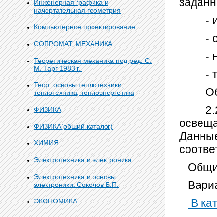
заданн
Инженерная графика и
начертательная геометрия
- ист
Компьютерное проектирование
- сис
СОПРОМАТ, МЕХАНИКА
- нор
Теоретическая механика под ред. С.
М. Тарг 1983 г.
- тип
Теор. основы теплотехники,
Обосн
теплотехника, теплоэнергетика
2.2. П
ФИЗИКА
освеща
ФИЗИКА(общий каталог)
Данные
ХИМИЯ
соотве
Электротехника и электроника
Общий
Электротехника и основы
Вариа
электроники. Соколов Б.П.
В кат
ЭКОНОМИКА