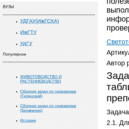
полез
ВУЗЫ
выпол
инфор
УДГАУ(ИжГСХА)
прове
ИжГТУ
Светот
УдГУ
Артику
Популярное
Автор 
Зада
ЖИВОТОВОДСТВО И
РАСТЕНИЕВОДСТВО
табл
Сборник задач по гидравлике
пре
(Гилинский)
Сборник задач по гидравлике
(Бровченко)
Задача
История
2.1. Д