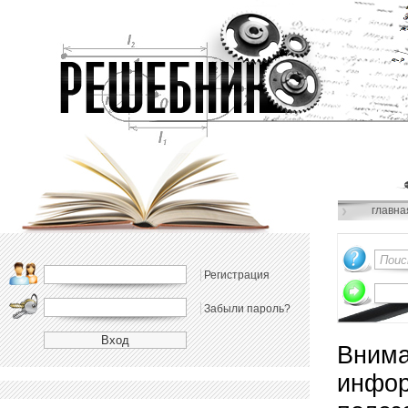
главна
Регистрация
Забыли пароль?
Внима
инфор