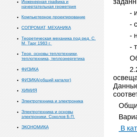
заданн
Инженерная графика и
начертательная геометрия
- ист
Компьютерное проектирование
- сис
СОПРОМАТ, МЕХАНИКА
- нор
Теоретическая механика под ред. С.
М. Тарг 1983 г.
- тип
Теор. основы теплотехники,
Обосн
теплотехника, теплоэнергетика
2.2. П
ФИЗИКА
освеща
ФИЗИКА(общий каталог)
Данные
ХИМИЯ
соотве
Электротехника и электроника
Общий
Электротехника и основы
Вариа
электроники. Соколов Б.П.
В кат
ЭКОНОМИКА