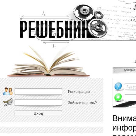
главна
Регистрация
Забыли пароль?
Внима
инфор