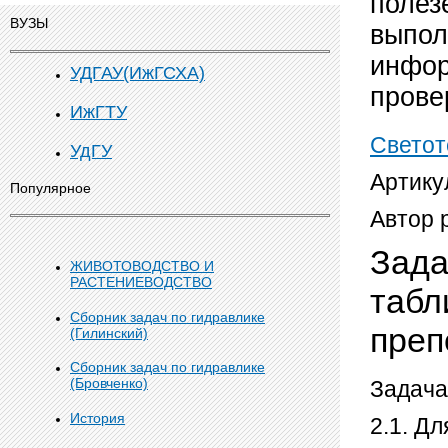
полез
ВУЗЫ
выпол
инфор
УДГАУ(ИжГСХА)
прове
ИжГТУ
Светот
УдГУ
Артику
Популярное
Автор 
Зада
ЖИВОТОВОДСТВО И
РАСТЕНИЕВОДСТВО
табл
Сборник задач по гидравлике
пре
(Гилинский)
Сборник задач по гидравлике
(Бровченко)
Задача
История
2.1. Д