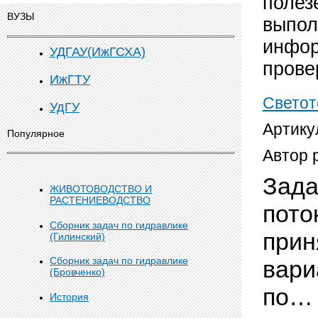
полез
ВУЗЫ
выпол
инфор
УДГАУ(ИжГСХА)
прове
ИжГТУ
Светот
УдГУ
Артику
Популярное
Автор 
Зада
ЖИВОТОВОДСТВО И
РАСТЕНИЕВОДСТВО
пото
Сборник задач по гидравлике
прин
(Гилинский)
Сборник задач по гидравлике
вари
(Бровченко)
по…
История