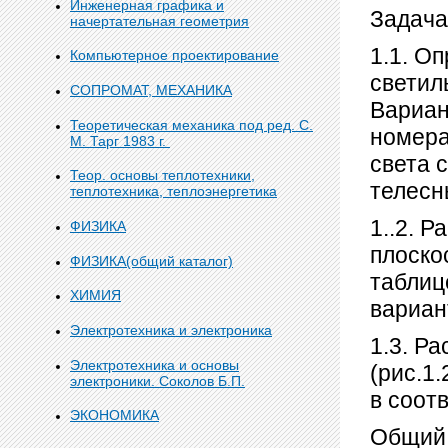
Инженерная графика и
Задача
начертательная геометрия
1.1. О
Компьютерное проектирование
светил
СОПРОМАТ, МЕХАНИКА
Вариан
Теоретическая механика под ред. С.
номера
М. Тарг 1983 г.
света 
Теор. основы теплотехники,
телесн
теплотехника, теплоэнергетика
1..2. 
ФИЗИКА
плоско
ФИЗИКА(общий каталог)
таблиц
ХИМИЯ
вариан
Электротехника и электроника
1.3. Р
Электротехника и основы
(рис.1
электроники. Соколов Б.П.
в соот
ЭКОНОМИКА
Общий 