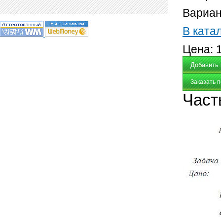
Вариан
В ката
Цена:
Заказать 
Част