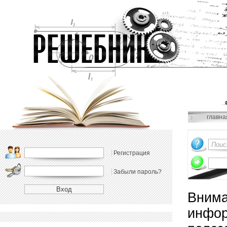
главна
Регистрация
Забыли пароль?
Внима
инфор