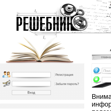
главна
Регистрация
Забыли пароль?
Внима
инфор