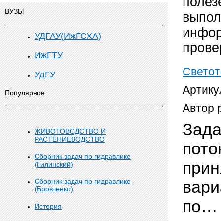
полез
ВУЗЫ
выпол
инфор
УДГАУ(ИжГСХА)
прове
ИжГТУ
Светот
УдГУ
Артику
Популярное
Автор 
Зада
ЖИВОТОВОДСТВО И
РАСТЕНИЕВОДСТВО
пото
Сборник задач по гидравлике
прин
(Гилинский)
Сборник задач по гидравлике
вари
(Бровченко)
по…
История