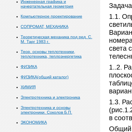
Инженерная графика и
Задача
начертательная геометрия
1.1. О
Компьютерное проектирование
светил
СОПРОМАТ, МЕХАНИКА
Вариан
Теоретическая механика под ред. С.
номера
М. Тарг 1983 г.
света 
Теор. основы теплотехники,
телесн
теплотехника, теплоэнергетика
1..2. 
ФИЗИКА
плоско
ФИЗИКА(общий каталог)
таблиц
ХИМИЯ
вариан
Электротехника и электроника
1.3. Р
Электротехника и основы
(рис.1
электроники. Соколов Б.П.
в соот
ЭКОНОМИКА
Общий 