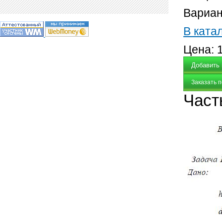
Вариан
В ката
Цена:
Заказать 
Част