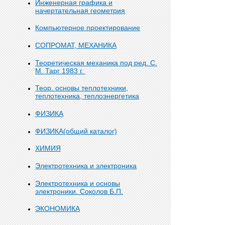
Инженерная графика и
начертательная геометрия
Компьютерное проектирование
СОПРОМАТ, МЕХАНИКА
Теоретическая механика под ред. С.
М. Тарг 1983 г.
Теор. основы теплотехники,
теплотехника, теплоэнергетика
ФИЗИКА
ФИЗИКА(общий каталог)
ХИМИЯ
Электротехника и электроника
Электротехника и основы
электроники. Соколов Б.П.
ЭКОНОМИКА