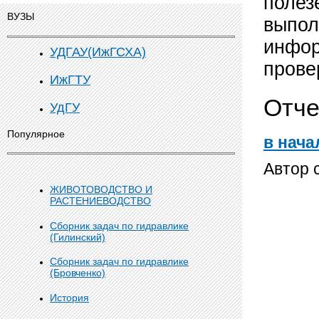
полез
ВУЗЫ
выпол
инфор
УДГАУ(ИжГСХА)
прове
ИжГТУ
Отче
УдГУ
Популярное
в нача
Автор 
ЖИВОТОВОДСТВО И
РАСТЕНИЕВОДСТВО
Сборник задач по гидравлике
(Гилинский)
Сборник задач по гидравлике
(Бровченко)
История