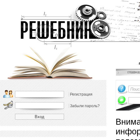
главна
Регистрация
Забыли пароль?
Внима
инфор