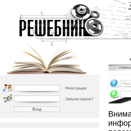
главна
Регистрация
Забыли пароль?
Внима
инфор