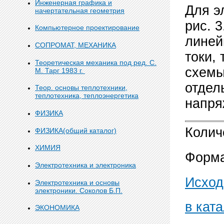
Инженерная графика и
Для э
начертательная геометрия
рис. 
Компьютерное проектирование
линей
СОПРОМАТ, МЕХАНИКА
токи,
Теоретическая механика под ред. С.
схемы
М. Тарг 1983 г.
отдел
Теор. основы теплотехники,
теплотехника, теплоэнергетика
напря
ФИЗИКА
Колич
ФИЗИКА(общий каталог)
ХИМИЯ
Форма
Электротехника и электроника
Исход
Электротехника и основы
электроники. Соколов Б.П.
в ката
ЭКОНОМИКА