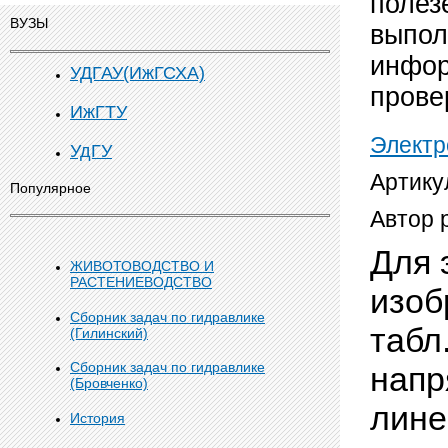
полез
ВУЗЫ
выпол
инфор
УДГАУ(ИжГСХА)
прове
ИжГТУ
Электр
УдГУ
Артику
Популярное
Автор 
Для 
ЖИВОТОВОДСТВО И
РАСТЕНИЕВОДСТВО
изоб
Сборник задач по гидравлике
табл
(Гилинский)
Сборник задач по гидравлике
напр
(Бровченко)
лине
История