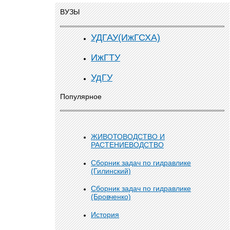
ВУЗЫ
УДГАУ(ИжГСХА)
ИжГТУ
УдГУ
Популярное
ЖИВОТОВОДСТВО И
РАСТЕНИЕВОДСТВО
Сборник задач по гидравлике
(Гилинский)
Сборник задач по гидравлике
(Бровченко)
История