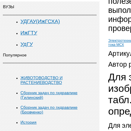
полез
ВУЗЫ
выпол
инфор
УДГАУ(ИжГСХА)
прове
ИжГТУ
Электротехн
УдГУ
тока МСХ
Артику
Популярное
Автор 
Для 
ЖИВОТОВОДСТВО И
РАСТЕНИЕВОДСТВО
изоб
Сборник задач по гидравлике
табл
(Гилинский)
Сборник задач по гидравлике
опре
(Бровченко)
История
Для эл