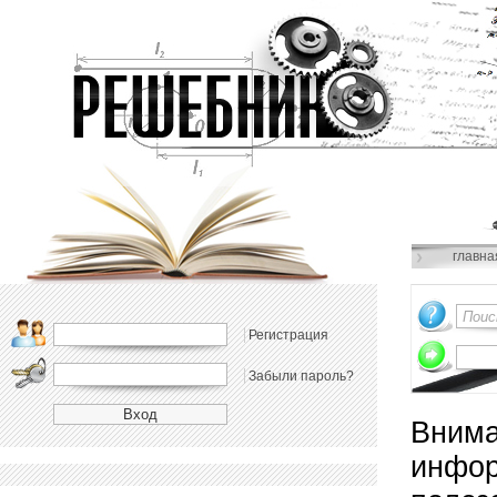
главна
Регистрация
Забыли пароль?
Внима
инфор