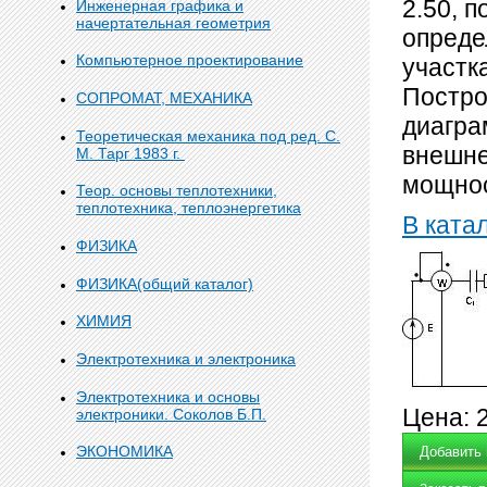
2.50, 
Инженерная графика и
начертательная геометрия
опреде
Компьютерное проектирование
участк
Постро
СОПРОМАТ, МЕХАНИКА
диагра
Теоретическая механика под ред. С.
внешне
М. Тарг 1983 г.
мощнос
Теор. основы теплотехники,
теплотехника, теплоэнергетика
В ката
ФИЗИКА
ФИЗИКА(общий каталог)
ХИМИЯ
Электротехника и электроника
Электротехника и основы
Цена:
электроники. Соколов Б.П.
ЭКОНОМИКА