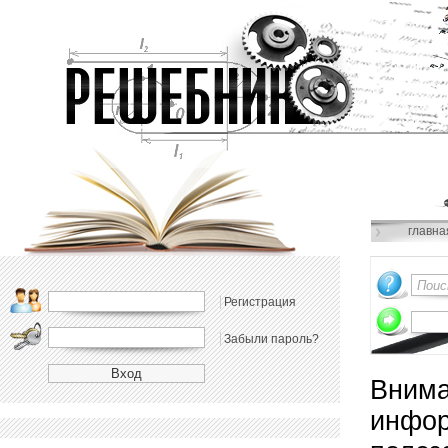
главна
Регистрация
Забыли пароль?
Внима
инфор