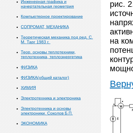
Инженерная графика и
рис. 
начертательная геометрия
источ
Компьютерное проектирование
напря
СОПРОМАТ, МЕХАНИКА
актив
Теоретическая механика под ред. С.
на ко
М. Тарг 1983 г.
потен
Теор. основы теплотехники,
теплотехника, теплоэнергетика
конту
мощно
ФИЗИКА
ФИЗИКА(общий каталог)
Верн
ХИМИЯ
Электротехника и электроника
Электротехника и основы
электроники. Соколов Б.П.
ЭКОНОМИКА