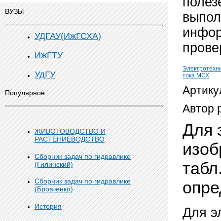
полез
ВУЗЫ
выпол
инфор
УДГАУ(ИжГСХА)
прове
ИжГТУ
Электротехн
УдГУ
тока МСХ
Артику
Популярное
Автор 
Для 
ЖИВОТОВОДСТВО И
РАСТЕНИЕВОДСТВО
изоб
Сборник задач по гидравлике
табл
(Гилинский)
Сборник задач по гидравлике
опре
(Бровченко)
История
Для э