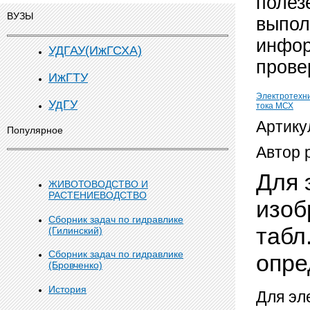
полез
ВУЗЫ
выпол
инфор
УДГАУ(ИжГСХА)
прове
ИжГТУ
Электротехн
УдГУ
тока МСХ
Артику
Популярное
Автор 
Для 
ЖИВОТОВОДСТВО И
РАСТЕНИЕВОДСТВО
изоб
Сборник задач по гидравлике
табл
(Гилинский)
Сборник задач по гидравлике
опре
(Бровченко)
История
Для эл