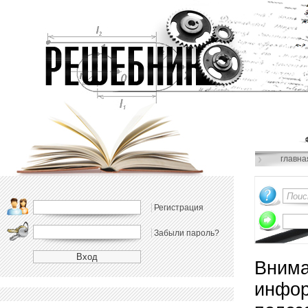
главна
Регистрация
Забыли пароль?
Внима
инфор