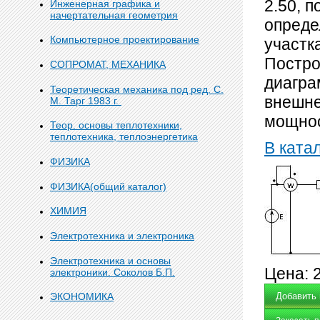
2.50, 
Инженерная графика и
начертательная геометрия
опреде
Компьютерное проектирование
участк
Постро
СОПРОМАТ, МЕХАНИКА
диагра
Теоретическая механика под ред. С.
внешне
М. Тарг 1983 г.
мощнос
Теор. основы теплотехники,
теплотехника, теплоэнергетика
В ката
ФИЗИКА
ФИЗИКА(общий каталог)
ХИМИЯ
Электротехника и электроника
Электротехника и основы
Цена:
электроники. Соколов Б.П.
ЭКОНОМИКА