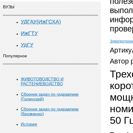
полез
ВУЗЫ
выпол
инфор
УДГАУ(ИжГСХА)
прове
ИжГТУ
Электротехн
УдГУ
Артику
Популярное
Автор 
Трех
ЖИВОТОВОДСТВО И
коро
РАСТЕНИЕВОДСТВО
мощн
Сборник задач по гидравлике
(Гилинский)
номи
Сборник задач по гидравлике
(Бровченко)
50 Г
История