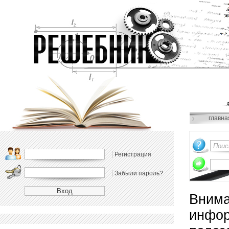
главна
Регистрация
Забыли пароль?
Внима
инфор