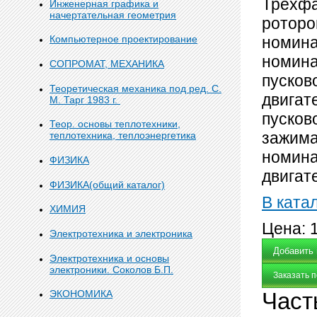
Трехфа
Инженерная графика и
начертательная геометрия
роторо
номина
Компьютерное проектирование
номина
СОПРОМАТ, МЕХАНИКА
пусков
Теоретическая механика под ред. С.
двигат
М. Тарг 1983 г.
пусков
Теор. основы теплотехники,
зажима
теплотехника, теплоэнергетика
номина
ФИЗИКА
двигат
ФИЗИКА(общий каталог)
В ката
ХИМИЯ
Цена:
Электротехника и электроника
Электротехника и основы
электроники. Соколов Б.П.
Заказать 
Част
ЭКОНОМИКА