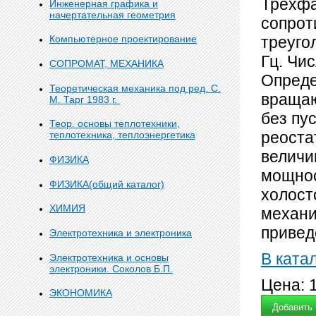
Трехфа
Инженерная графика и
начертательная геометрия
сопрот
треуго
Компьютерное проектирование
Гц. Чи
СОПРОМАТ, МЕХАНИКА
Опреде
Теоретическая механика под ред. С.
вращаю
М. Тарг 1983 г.
без пу
Теор. основы теплотехники,
реоста
теплотехника, теплоэнергетика
величи
ФИЗИКА
мощнос
ФИЗИКА(общий каталог)
холост
ХИМИЯ
механи
привед
Электротехника и электроника
В ката
Электротехника и основы
электроники. Соколов Б.П.
Цена:
ЭКОНОМИКА