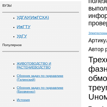
полез
ВУЗЫ
выпол
инфор
УДГАУ(ИжГСХА)
прове
ИжГТУ
Электротехн
УдГУ
Артику
Популярное
Автор 
Трех
ЖИВОТОВОДСТВО И
фазн
РАСТЕНИЕВОДСТВО
обмо
Сборник задач по гидравлике
(Гилинский)
треу
Сборник задач по гидравлике
(Бровченко)
Uном
История