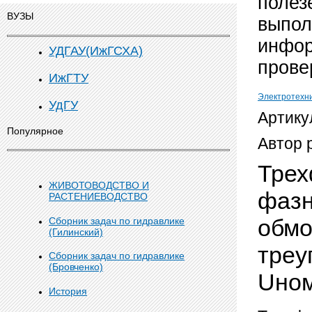
полез
ВУЗЫ
выпол
инфор
УДГАУ(ИжГСХА)
прове
ИжГТУ
Электротехн
УдГУ
Артику
Популярное
Автор 
Трех
ЖИВОТОВОДСТВО И
фазн
РАСТЕНИЕВОДСТВО
обмо
Сборник задач по гидравлике
(Гилинский)
треу
Сборник задач по гидравлике
(Бровченко)
Uном
История