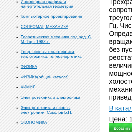
Трехфа
Инженерная графика и
начертательная геометрия
сопрот
треуго
Компьютерное проектирование
Гц. Чи
СОПРОМАТ, МЕХАНИКА
Опреде
Теоретическая механика под ред. С.
вращаю
М. Тарг 1983 г.
без пу
Теор. основы теплотехники,
реоста
теплотехника, теплоэнергетика
величи
ФИЗИКА
мощнос
ФИЗИКА(общий каталог)
холост
ХИМИЯ
механи
привед
Электротехника и электроника
В ката
Электротехника и основы
электроники. Соколов Б.П.
Цена:
ЭКОНОМИКА