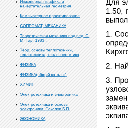
Для э
Инженерная графика и
начертательная геометрия
1.50,
Компьютерное проектирование
выпол
СОПРОМАТ, МЕХАНИКА
1. Со
Теоретическая механика под ред. С.
М. Тарг 1983 г.
опред
Кирхг
Теор. основы теплотехники,
теплотехника, теплоэнергетика
2. На
ФИЗИКА
ФИЗИКА(общий каталог)
3. Пр
ХИМИЯ
узлов
Электротехника и электроника
замен
Электротехника и основы
эквив
электроники. Соколов Б.П.
эквив
ЭКОНОМИКА