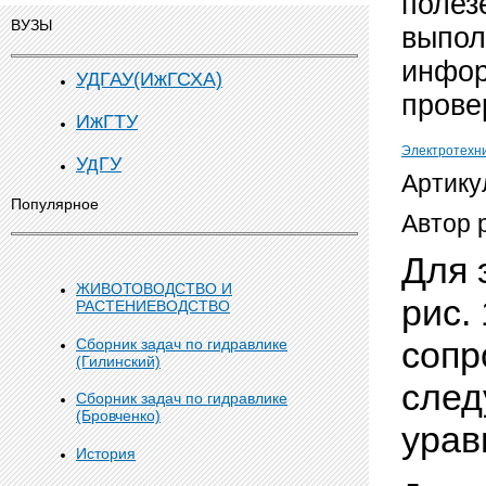
полез
ВУЗЫ
выпол
инфор
УДГАУ(ИжГСХА)
прове
ИжГТУ
Электротехн
УдГУ
Артику
Популярное
Автор 
Для 
ЖИВОТОВОДСТВО И
рис. 
РАСТЕНИЕВОДСТВО
сопр
Сборник задач по гидравлике
(Гилинский)
след
Сборник задач по гидравлике
(Бровченко)
ура
История