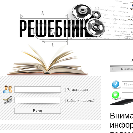
главна
Регистрация
Забыли пароль?
Внима
инфор