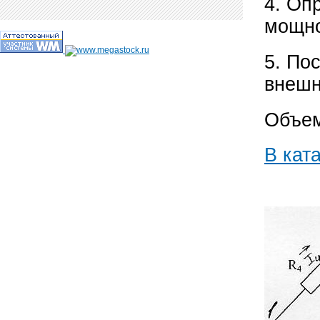
4. Оп
мощно
5. По
внешн
Объем
В кат