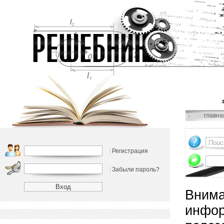
главна
Регистрация
Забыли пароль?
Внима
инфор