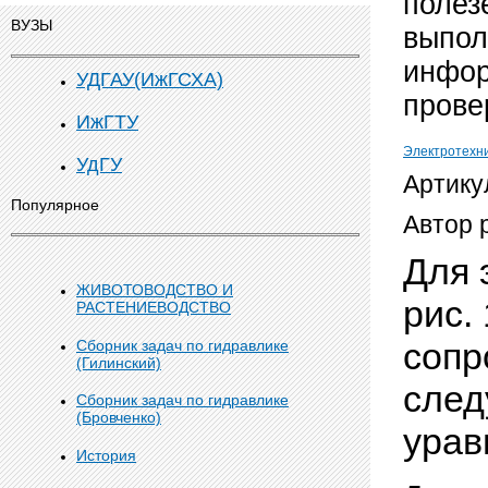
полез
ВУЗЫ
выпол
инфор
УДГАУ(ИжГСХА)
прове
ИжГТУ
Электротехн
УдГУ
Артику
Популярное
Автор 
Для 
ЖИВОТОВОДСТВО И
рис. 
РАСТЕНИЕВОДСТВО
сопр
Сборник задач по гидравлике
(Гилинский)
след
Сборник задач по гидравлике
(Бровченко)
ура
История