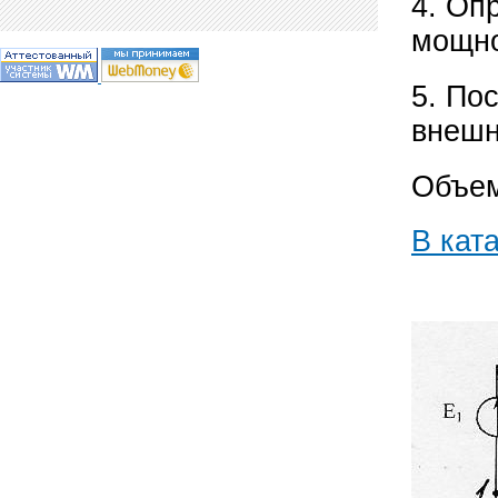
4. Оп
мощно
5. По
внешн
Объем
В кат