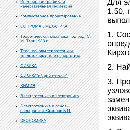
Для э
Инженерная графика и
начертательная геометрия
1.50,
Компьютерное проектирование
выпол
СОПРОМАТ, МЕХАНИКА
1. Со
Теоретическая механика под ред. С.
М. Тарг 1983 г.
опред
Кирхг
Теор. основы теплотехники,
теплотехника, теплоэнергетика
2. На
ФИЗИКА
ФИЗИКА(общий каталог)
3. Пр
ХИМИЯ
узлов
Электротехника и электроника
замен
Электротехника и основы
эквив
электроники. Соколов Б.П.
эквив
ЭКОНОМИКА